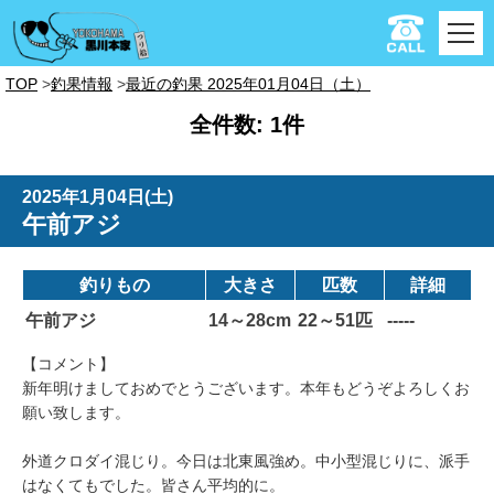
TOP
釣果情報
最近の釣果 2025年01月04日（土）
全件数: 1件
2025年1月04日(土)
午前アジ
釣りもの
大きさ
匹数
詳細
午前アジ
14～28cm
22～51匹
-----
【コメント】
新年明けましておめでとうございます。本年もどうぞよろしくお
願い致します。
外道クロダイ混じり。今日は北東風強め。中小型混じりに、派手
はなくてもでした。皆さん平均的に。