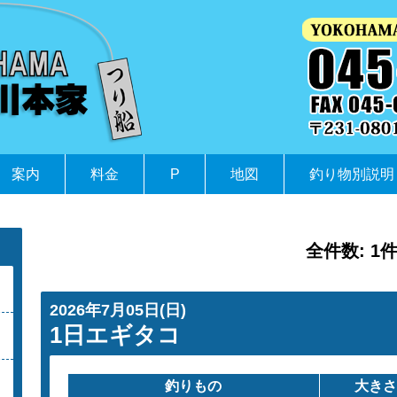
案内
料金
P
地図
釣り物別説明
全件数: 1
2026年7月05日(日)
1日エギタコ
釣りもの
大きさ