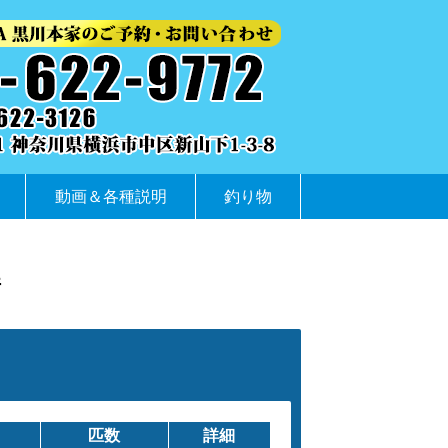
動画＆各種説明
釣り物
件
匹数
詳細