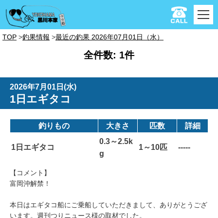
TOP
釣果情報
最近の釣果 2026年07月01日（水）
全件数: 1件
2026年7月01日(水)
1日エギタコ
釣りもの
大きさ
匹数
詳細
0.3～2.5k
1日エギタコ
1～10匹
-----
g
【コメント】
富岡沖解禁！
本日はエギタコ船にご乗船していただきまして、ありがとうござ
います。週刊つりニュース様の取材でした。