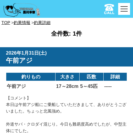
TOP
釣果情報
釣果詳細
全件数: 1件
2026年1月31日(土)
午前アジ
釣りもの
大きさ
匹数
詳細
午前アジ
17～28cm
5～45匹
-----
【コメント】
本日は午前アジ船にご乗船していただきまして、ありがとうござ
いました。ちょっと北風強め。
外道サバ・クロダイ混じり。今日も難易度高めでしたが、中型主
体にでした。