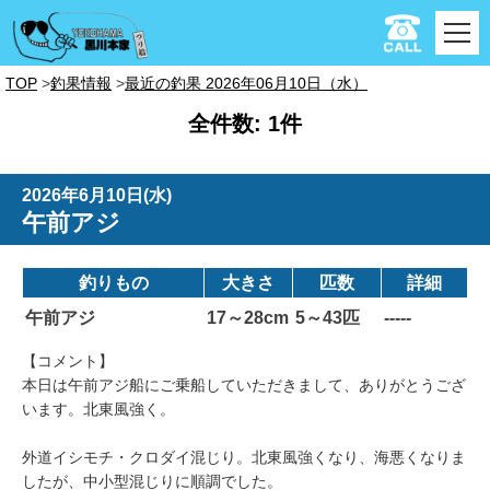
TOP
釣果情報
最近の釣果 2026年06月10日（水）
全件数: 1件
2026年6月10日(水)
午前アジ
釣りもの
大きさ
匹数
詳細
午前アジ
17～28cm
5～43匹
-----
【コメント】
本日は午前アジ船にご乗船していただきまして、ありがとうござ
います。北東風強く。
外道イシモチ・クロダイ混じり。北東風強くなり、海悪くなりま
したが、中小型混じりに順調でした。