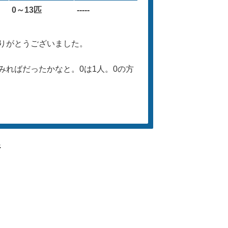
0～13匹
-----
りがとうございました。
ればだったかなと。0は1人。0の方
件