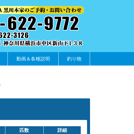
動画＆各種説明
釣り物
件
匹数
詳細