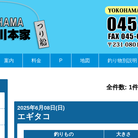
案内
料金
P
地図
釣り物別説明
全件数: 1
2025年6月08日(日)
エギタコ
釣りもの
大きさ