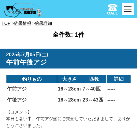
TOP
釣果情報
釣果詳細
全件数: 1件
2025年7月05日(土)
午前午後アジ
釣りもの
大きさ
匹数
詳細
午前アジ
16～28cm
7～40匹
-----
午後アジ
16～28cm
23～43匹
-----
【コメント】
本日も暑い中、午前アジ船にご乗船していただきまして、ありが
とうございました。