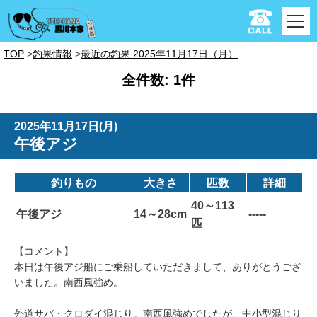
TOP
釣果情報
最近の釣果 2025年11月17日（月）
全件数: 1件
2025年11月17日(月)
午後アジ
釣りもの
大きさ
匹数
詳細
40～113
午後アジ
14～28cm
-----
匹
【コメント】
本日は午後アジ船にご乗船していただきまして、ありがとうござ
いました。南西風強め。
外道サバ・クロダイ混じり。南西風強めでしたが、中小型混じり