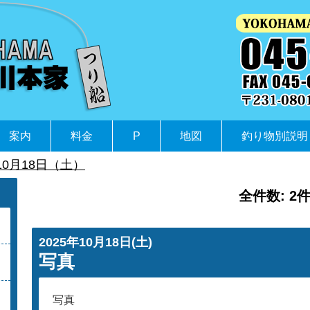
案内
料金
P
地図
釣り物別説明
10月18日（土）
全件数: 2
2025年10月18日(土)
写真
写真