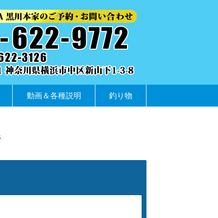
動画＆各種説明
釣り物
件