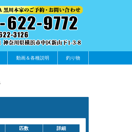
動画＆各種説明
釣り物
件
匹数
詳細