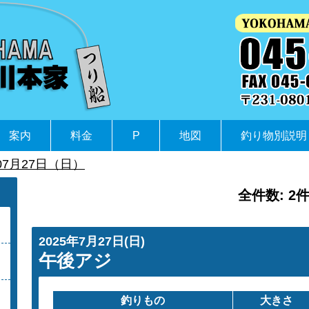
案内
料金
P
地図
釣り物別説明
07月27日（日）
全件数: 2
2025年7月27日(日)
午後アジ
釣りもの
大きさ